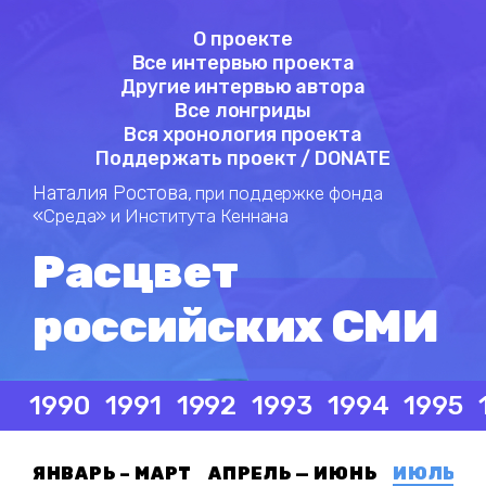
О проекте
Все интервью проекта
Другие интервью автора
Все лонгриды
Вся хронология проекта
Поддержать проект / DONATE
Наталия Ростова,
при поддержке фонда
«Среда» и Института Кеннана
Расцвет
российских СМИ
1990
1991
1992
1993
1994
1995
ЯНВАРЬ – МАРТ
АПРЕЛЬ — ИЮНЬ
ИЮЛЬ — 