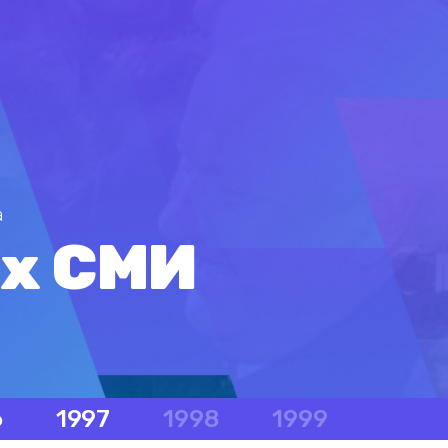
а
их СМИ
6
1997
1998
1999