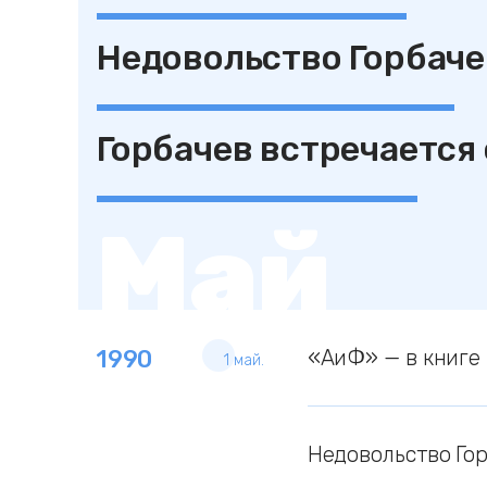
Недовольство Горбаче
Горбачев встречается
Май
1990
«АиФ» — в книге
1 май.
Недовольство Го