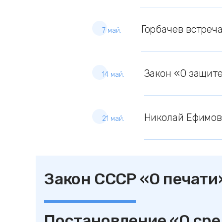
Горбачев встреч
7 май.
Закон «О защите
14 май.
Николай Ефимов
21 май.
Закон СССР «О печати
Постановление «О ср