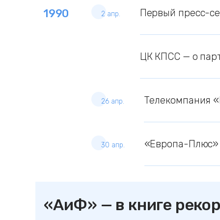
1990
Первый пресс-с
2 апр.
ЦК КПСС — о пар
Телекомпания 
26 апр.
«Европа-Плюс»
30 апр.
«АиФ» — в книге реко