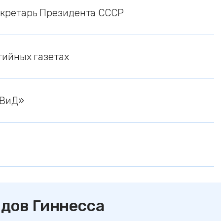
екретарь Президента СССР
тийных газетах
«ВиД»
рдов Гиннесса