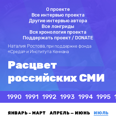
О проекте
Все интервью проекта
Другие интервью автора
Все лонгриды
Вся хронология проекта
Поддержать проект / DONATE
Наталия Ростова,
при поддержке фонда
«Среда» и Института Кеннана
Расцвет
российских СМИ
1990
1991
1992
1993
1994
1995
ЯНВАРЬ – МАРТ
АПРЕЛЬ — ИЮНЬ
ИЮЛЬ — 