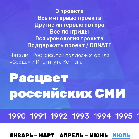
О проекте
Все интервью проекта
Другие интервью автора
Все лонгриды
Вся хронология проекта
Поддержать проект / DONATE
Наталия Ростова,
при поддержке фонда
«Среда» и Института Кеннана
Расцвет
российских СМИ
1990
1991
1992
1993
1994
1995
ЯНВАРЬ – МАРТ
АПРЕЛЬ — ИЮНЬ
ИЮЛЬ — 