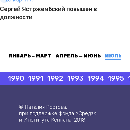
Сергей Ястржембский повышен в
должности
ЯНВАРЬ – МАРТ
АПРЕЛЬ — ИЮНЬ
ИЮЛЬ — 
1990
1991
1992
1993
1994
1995
© Наталия Ростова,
при поддержке фонда «Среда»
и Института Кеннана, 2018