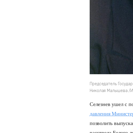
Председатель Государ
Николая Малышева /И
Селезнев ушел с по
давления Министер
позволить выпускат
расстрела Белого 