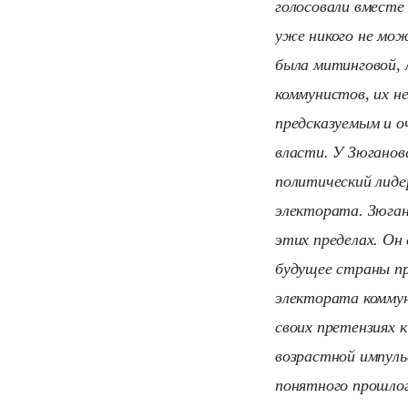
голосовали вместе
уже никого не мож
была митинговой, 
коммунистов, их н
предсказуемым и о
власти. У Зюганов
политический лиде
электората. Зюган
этих пределах. Он
будущее страны п
электората коммун
своих претензиях 
возрастной импуль
понятного прошлог