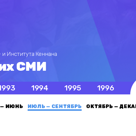
 и Института Кеннана
их СМИ
1993
1994
1995
1996
 — ИЮНЬ
ИЮЛЬ — СЕНТЯБРЬ
ОКТЯБРЬ — ДЕКА