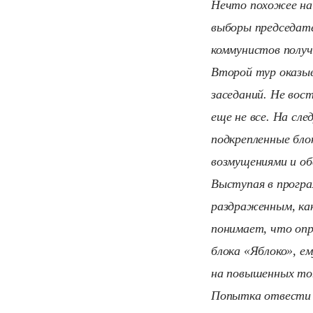
Нечто похожее на
выборы председате
коммунистов получ
Второй тур оказы
заседаний. Не вос
еще не все. На сл
подкрепленные бло
возмущениями и об
Выступая в програ
раздраженным, каки
понимает, что опр
блока «Яблоко», ем
на повышенных тон
Попытка отвести 