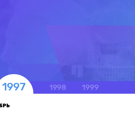
1997
1998
1999
БРЬ