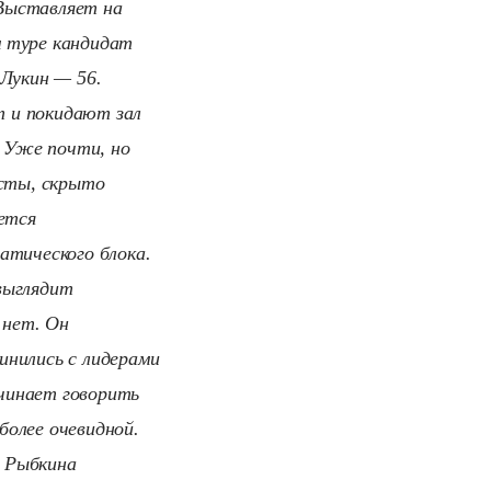
Выставляет на
м туре кандидат
 Лукин — 56.
т и покидают зал
. Уже почти, но
исты, скрыто
ется
атического блока.
выглядит
 нет. Он
инились с лидерами
ачинает говорить
более очевидной.
а Рыбкина