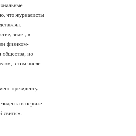
иональные
аю, что журналисты
дставлял,
тве, знает, в
или физиком-
 общества, но
елом, в том числе
мент президенту.
езидента в первые
й свиты».