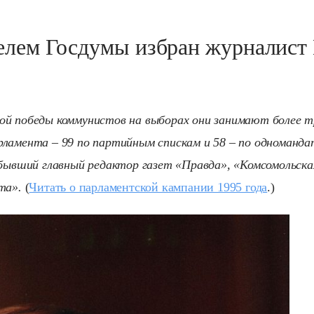
елем Госдумы избран журналист
ой победы коммунистов на выборах они занимают более т
ламента – 99 по партийным спискам и 58 – по одноманд
бывший главный редактор газет «Правда», «Комсомольска
та».
(
Читать о парламентской кампании 1995 года
.)