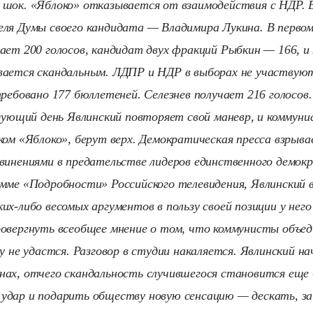
 шок. «Яблоко» отказывается от взаимодействия с НДР. 
ля Думы своего кандидата — Владимира Лукина. В перво
ает 200 голосов, кандидат двух фракций Рыбкин — 166, и
вается скандальным. ЛДПР и НДР в выборах не участвую
требовано 177 бюллетеней. Селезнев получает 216 голосов
едующий день Явлинский повторяет свой маневр, и коммун
ком «Яблоко», берут верх. Демократическая пресса взрыва
винениями в предательстве лидеров единственного демокр
мме «Подробности» Российского телевидения, Явлинский 
х-либо весомых аргументов в пользу своей позиции у него
овергнуть всеобщее мнение о том, что коммунисты объед
у не удастся. Разговор в студии накаляется. Явлинский н
ах, отчего скандальность случившегося становится еще 
удар и подарить обществу новую сенсацию — дескать, з