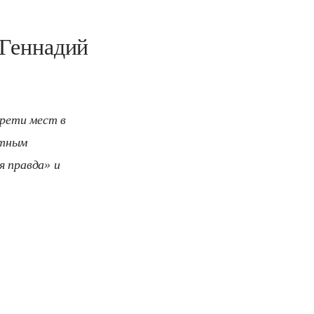
 Геннадий
рети мест в
атным
я правда» и