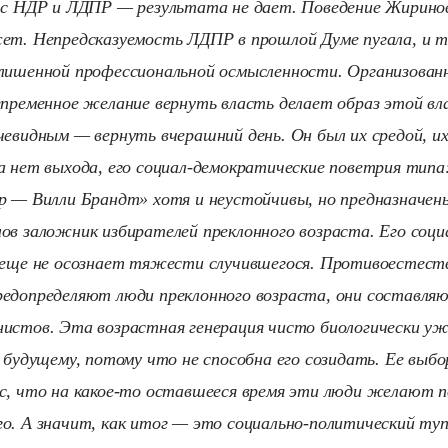
 с НДР и ЛДПР — результата не дает. Поведение Жирино
ет. Непредсказуемость ЛДПР в прошлой Думе пугала, и т
лишенной профессиональной осмысленности. Организован
епременное желание вернуть власть делает образ этой вл
чевидным — вернуть вчерашний день. Он был их средой, их
а нет выхода, его социал-демократические поветрия тип
р — Вилли Брандт» хотя и неустойчивы, но предназначен
ов заложник избирателей преклонного возраста. Его соци
 еще не осознает тяжести случившегося. Противоестеств
редопределяют люди преклонного возраста, они составля
истов. Эта возрастная генерация чисто биологически уж
к будущему, потому что не способна его созидать. Ее выб
с, что на какое-то оставшееся время эти люди желают 
о. А значит, как итог — это социально-политический туп