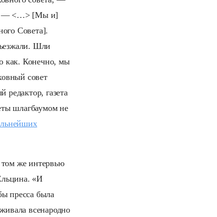
и. — <…> [Мы и]
ного Совета].
дъезжали. Шли
о как. Конечно, мы
рховный совет
й редактор, газета
зеты шлагбаумом не
альнейших
 том же интервью
Ельцина. «И
бы пресса была
рживала всенародно