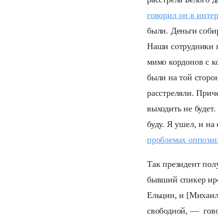
говорил он в инте
были. Деньги соби
Наши сотрудники п
мимо кордонов с ко
были на той сторон
расстреляли. Приче
выходить не будет.
буду. Я ушел, и на
проблемах оппози
Так президент пол
бывший спикер иро
Ельцин, и [Михаил
свободной, — гово