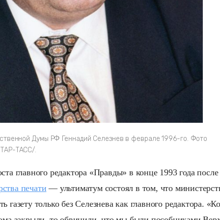
ственной Думы РФ Геннадий Селезнев в феврале 1996-го. Фото
ТАР-ТАСС/.
ста главного редактора «Правды» в конце 1993 года после
ства печати
— ультиматум состоял в том, что министерст
ь газету только без Селезнева как главного редактора. «Ко
дома закрыли, то обвинили, что мы были пособниками Вер