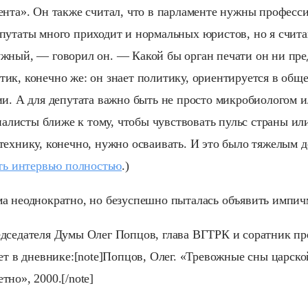
ента». Он также считал, что в парламенте нужны професс
путаты много приходит и нормальных юристов, но я счит
жный, — говорил он. — Какой бы орган печати он ни пре
к, конечно же: он знает политику, ориентируется в общес
ии. А для депутата важно быть не просто микробиологом 
исты ближе к тому, чтобы чувствовать пульс страны или
технику, конечно, нужно осваивать. И это было тяжелым д
ть интервью полностью
.)
а неоднократно, но безуспешно пыталась объявить импич
дседателя Думы Олег Попцов, глава ВГТРК и соратник пр
ает в дневнике:[note]Попцов, Олег. «Тревожные сны царско
но», 2000.[/note]