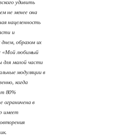
вского удивить
ем не менее она
ная нацеленность
асти и
 днем, образом их
а: «Мой любимый
ы для малой части
альные модуляции в
енно, когда
ют 80%
е ограничена в
ор имеет
повторения
ик.