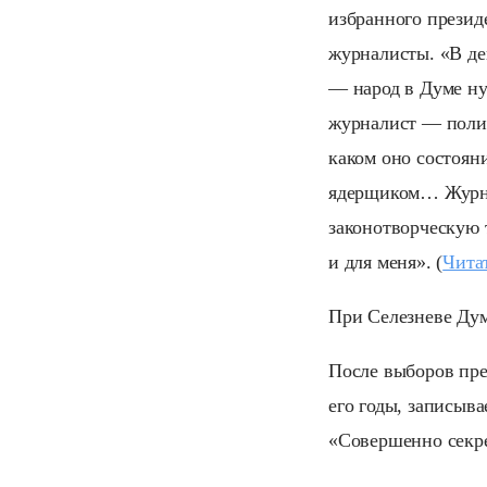
избранного презид
журналисты. «В де
— народ в Думе ну
журналист — полити
каком оно состоян
ядерщиком… Журнал
законотворческую 
и для меня». (
Чита
При Селезневе Дум
После выборов пре
его годы, записыв
«Совершенно секрет