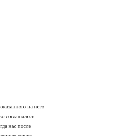
 оказанного на него
во соглашалось
гда нас после
ховного совета, —