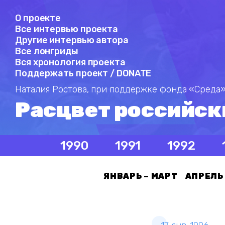
О проекте
Все интервью проекта
Другие интервью автора
Все лонгриды
Вся хронология проекта
Поддержать проект / DONATE
Наталия Ростова,
при поддержке фонда «Среда»
Расцвет российск
1990
1991
1992
ЯНВАРЬ – МАРТ
АПРЕЛЬ