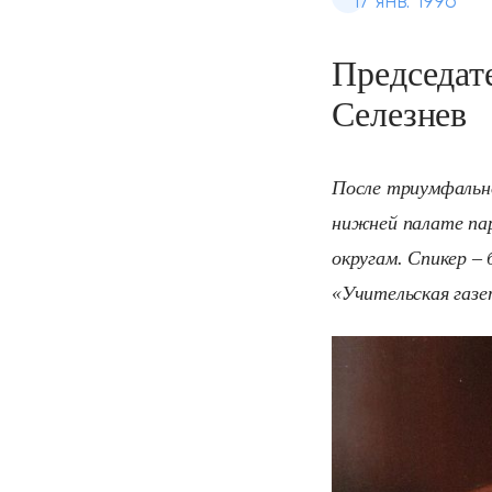
17 янв. 1996
Председат
Селезнев
После триумфальн
нижней палате пар
округам.
Спикер – 
«Учительская газе