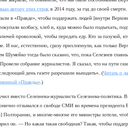
рвью автору этих строк
в 2014 году, за год до своей смерт
рали в «Правде», чтобы поддержать людей [внутри Верхов
окупали колбасу, хлеб и, куда можно было подъехать, по
лючей проволокой, чтобы передать еду. Кто за пазухой, кт
е. И нас, естественно, сразу прихлопнули, как только Ве
м Шумейко тогда было сказано, что, пока Селезнев главны
 Провели собрание журналистов. Я сказал, что на пути га
 следующий день газете разрешили выходить». (
Читать о д
ционной «Правды»
.)
учил вместо Селезнева-журналиста Селезнева-политика. В
нично отзывался о свободе СМИ во времена президента 
] Полторанин, и многие-многие его министры хотели, что
рил он. — Но какая такая свободная? Такая, чтобы подде