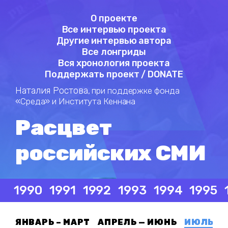
О проекте
Все интервью проекта
Другие интервью автора
Все лонгриды
Вся хронология проекта
Поддержать проект / DONATE
Наталия Ростова,
при поддержке фонда
«Среда» и Института Кеннана
Расцвет
российских СМИ
1990
1991
1992
1993
1994
1995
ЯНВАРЬ – МАРТ
АПРЕЛЬ — ИЮНЬ
ИЮЛЬ — 