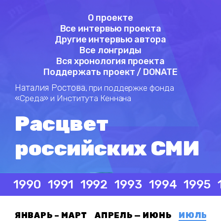
О проекте
Все интервью проекта
Другие интервью автора
Все лонгриды
Вся хронология проекта
Поддержать проект / DONATE
Наталия Ростова,
при поддержке фонда
«Среда» и Института Кеннана
Расцвет
российских СМИ
1990
1991
1992
1993
1994
1995
ЯНВАРЬ – МАРТ
АПРЕЛЬ — ИЮНЬ
ИЮЛЬ — 