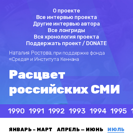
О проекте
Все интервью проекта
Другие интервью автора
Все лонгриды
Вся хронология проекта
Поддержать проект / DONATE
Наталия Ростова,
при поддержке фонда
«Среда» и Института Кеннана
Расцвет
российских СМИ
1990
1991
1992
1993
1994
1995
ЯНВАРЬ – МАРТ
АПРЕЛЬ — ИЮНЬ
ИЮЛЬ — 