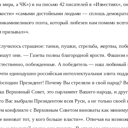
а мира, а ЧК») и на письмо 42 писателей в «Известиях», о
окости» «самыми достойными людьми — сплошь демократа
икамивеликого поэта, который любезен нам помимо всего 
м призывал»».
случилось страшное: танки, пушки, стрельба, жертвы, поб
шут они. — Газеты полны благородной ярости. Фашизм н
стественно, побежденные. А победитель — наш любимый 
очти единодушно российская интеллектуальная элита подд
«Господин Президент! Почему Вы стреляли в свой народ? 
аш Верховный Совет, это парламент Вашего народа, и друг
то Вас выбрали Президентом всея Руси, а не только своей
м конфликте с Верховным Советом виноваты как минимум
е виноват тот, у кого больше власти»». Отвечая на возмо