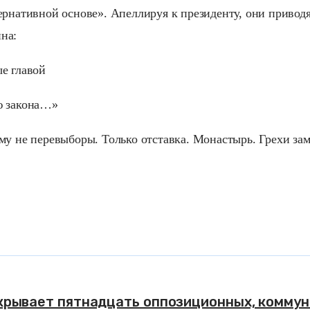
ернативной основе». Апеллируя к президенту, они приводя
на:
е главой
ю закона…»
му не перевыборы. Только отставка. Монастырь. Грехи зам
крывает пятнадцать оппозиционных, коммун