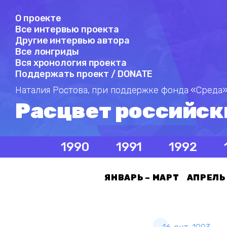
О проекте
Все интервью проекта
Другие интервью автора
Все лонгриды
Вся хронология проекта
Поддержать проект / DONATE
Наталия Ростова,
при поддержке фонда «Среда»
Расцвет российск
1990
1991
1992
ЯНВАРЬ – МАРТ
АПРЕЛЬ