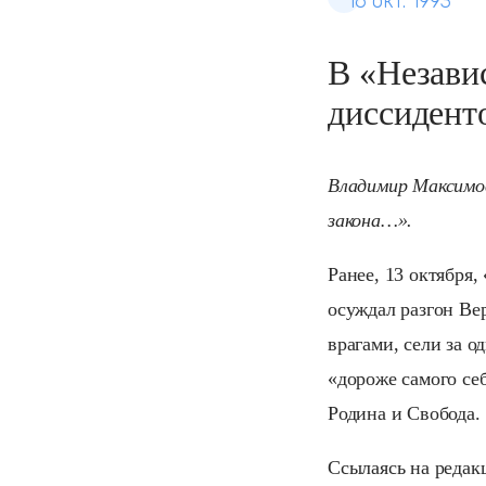
16 окт. 1993
В «Незави
диссидент
Владимир Максимо
закона…».
Ранее, 13 октября
осуждал разгон Ве
врагами, сели за о
«дороже самого се
Родина и Свобода.
Ссылаясь на редакц