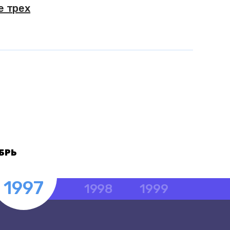
е трех
БРЬ
1997
1998
1999