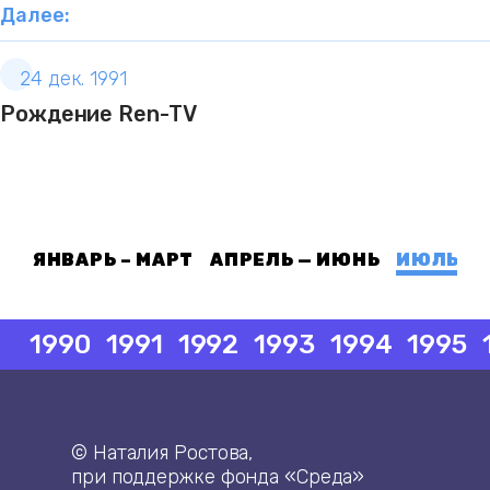
Далее:
24 дек. 1991
Рождение Ren-TV
ЯНВАРЬ – МАРТ
АПРЕЛЬ — ИЮНЬ
ИЮЛЬ — 
1990
1991
1992
1993
1994
1995
© Наталия Ростова,
при поддержке фонда «Среда»