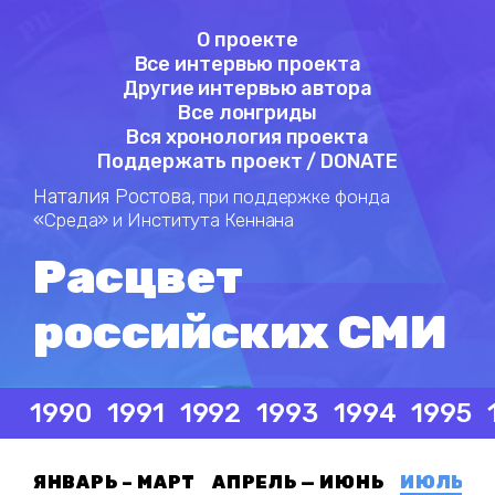
О проекте
Все интервью проекта
Другие интервью автора
Все лонгриды
Вся хронология проекта
Поддержать проект / DONATE
Наталия Ростова,
при поддержке фонда
«Среда» и Института Кеннана
Расцвет
российских СМИ
1990
1991
1992
1993
1994
1995
ЯНВАРЬ – МАРТ
АПРЕЛЬ — ИЮНЬ
ИЮЛЬ — 