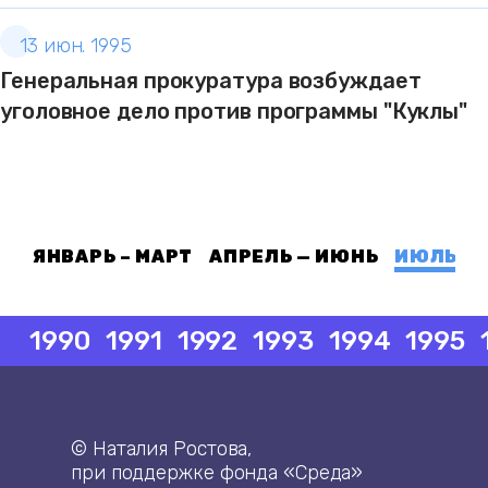
13 июн. 1995
Генеральная прокуратура возбуждает
уголовное дело против программы "Куклы"
ЯНВАРЬ – МАРТ
АПРЕЛЬ — ИЮНЬ
ИЮЛЬ — 
1990
1991
1992
1993
1994
1995
© Наталия Ростова,
при поддержке фонда «Среда»