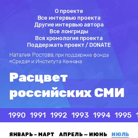
О проекте
Все интервью проекта
Другие интервью автора
Все лонгриды
Вся хронология проекта
Поддержать проект / DONATE
Наталия Ростова,
при поддержке фонда
«Среда» и Института Кеннана
Расцвет
российских СМИ
1990
1991
1992
1993
1994
1995
ЯНВАРЬ – МАРТ
АПРЕЛЬ — ИЮНЬ
ИЮЛЬ — 