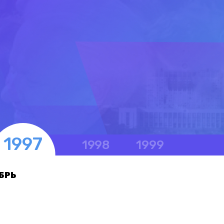
1997
1998
1999
БРЬ