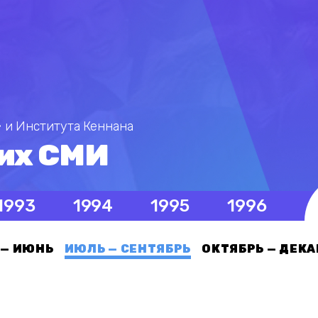
 и Института Кеннана
их СМИ
1993
1994
1995
1996
 — ИЮНЬ
ИЮЛЬ — СЕНТЯБРЬ
ОКТЯБРЬ — ДЕКА