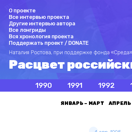
О проекте
Все интервью проекта
Другие интервью автора
Все лонгриды
Вся хронология проекта
Поддержать проект / DONATE
Наталия Ростова,
при поддержке фонда «Среда»
Расцвет российск
1990
1991
1992
ЯНВАРЬ – МАРТ
АПРЕЛЬ