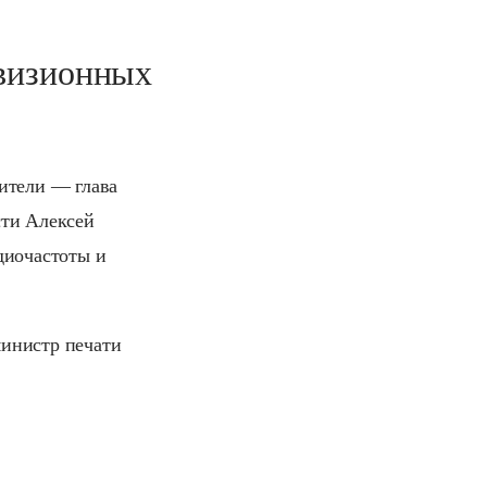
евизионных
ители — глава
сти Алексей
диочастоты и
министр печати