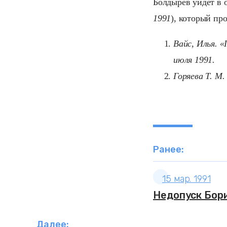
Болдырев уйдет в о
1991
), который про
Вайс, Илья. 
июля 1991.
Горяева Т. М
Ранее:
15 мар. 1991
Недопуск Бори
Далее: