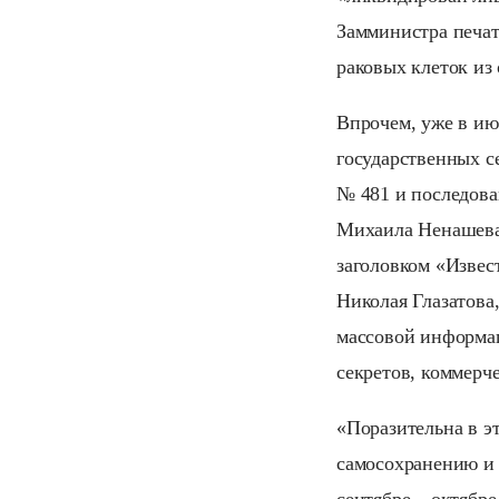
Замминистра печа
раковых клеток из
Впрочем, уже в ию
государственных 
№ 481 и последов
Михаила Ненашева
заголовком «Извес
Николая Глазатова,
массовой информац
секретов, коммерч
«Поразительна в э
самосохранению и 