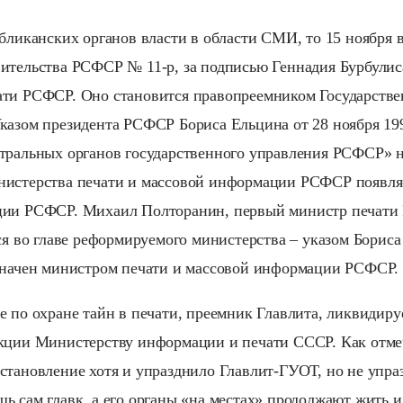
убликанских органов власти в области СМИ, то 15 ноября 
ительства РСФСР № 11-р, за подписью Геннадия Бурбулиса
ти РСФСР. Оно становится правопреемником Государстве
казом президента РСФСР Бориса Ельцина от 28 ноября 19
тральных органов государственного управления РСФСР» н
нистерства печати и массовой информации РСФСР появля
ции РСФСР. Михаил Полторанин, первый министр печати 
тся во главе реформируемого министерства – указом Бориса
значен министром печати и массовой информации РСФСР.
е по охране тайн в печати, преемник Главлита, ликвидиру
нкции Министерству информации и печати СССР. Как отме
становление хотя и упразднило Главлит-ГУОТ, но не упр
ь сам главк, а его органы «на местах» продолжают жить 