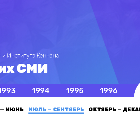
 и Института Кеннана
их СМИ
1993
1994
1995
1996
 — ИЮНЬ
ИЮЛЬ — СЕНТЯБРЬ
ОКТЯБРЬ — ДЕКА