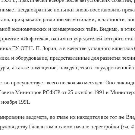
 1991 г., практически вскоре после августовских событий,
нимает неоднократные попытки вновь восстановить прежн
ргана, прикрываясь различными мотивами, в частности, 
раной экономических и коммерческих тайн. Видимо, в этих
дприятие «Инфотека», одним из учредителей которого ста
ника ГУ ОТ Н. П. Зорин, а в качестве уставного капитала
ника и оборудование, предоставленные для развития техн
уры, а также помещение, находящееся в государственной 
тство просуществует всего несколько месяцев. Оно ликвид
Совета Министров РСФСР от 25 октября 1991 и Министер
 ноября 1991.
мирование ведомств, во главе их находится все тот же Вл
руководству Главлитом в самом начале перестройки (
см. 4