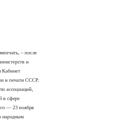
мпечать, – после
инистерств и
я Кабинет
и и печати СССР.
сти ассоциаций,
й в сфере
го — 23 ноября
ю народным