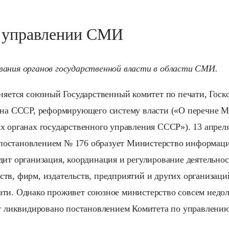
 управлении СМИ
ания органов государственной власти в области СМИ.
дняется союзный Государственный комитет по печати, Госко
она СССР, реформирующего систему власти («О перечне М
х органах государственного управления СССР»). 13 апрел
остановлением № 176 образует Министерство информаци
дит организация, координация и регулирование деятельно
тв, фирм, издательств, предприятий и других организаци
ти. Однако проживет союзное министерство совсем недол
ет ликвидировано постановлением Комитета по управлени