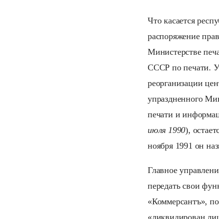
Что касается респ
распоряжение прав
Министерстве печа
СССР по печати. У
реорганизации цен
упраздненного Ми
печати и информа
июля 1990
), остае
ноября 1991 он на
Главное управлени
передать свои фу
«Коммерсантъ», по
«ликвидирован лиш