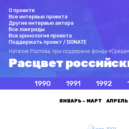
О проекте
Все интервью проекта
Другие интервью автора
Все лонгриды
Вся хронология проекта
Поддержать проект / DONATE
Наталия Ростова,
при поддержке фонда «Среда»
Расцвет российск
1990
1991
1992
ЯНВАРЬ – МАРТ
АПРЕЛЬ