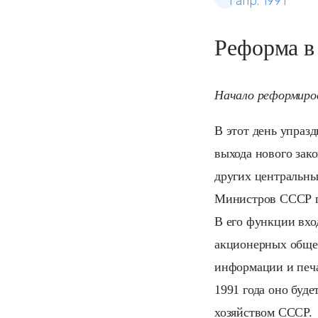
1 апр. 1991
Реформа в
Начало реформиров
В этот день упраз
выхода нового зак
других центральны
Министров СССР п
В его функции вхо
акционерных общес
информации и печа
1991 года оно буд
хозяйством СССР.