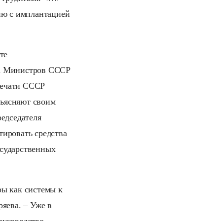
ю с имплантацией
те
та Министров СССР
печати СССР
бъясняют своим
редседателя
ьтировать средства
осударственных
ры как системы к
яева. – Уже в