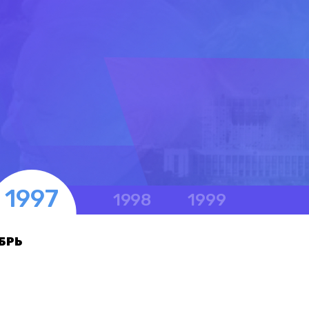
1997
1998
1999
БРЬ