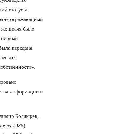
 руководство
ий статус и
вполне отражающими
 же целях было
л первый
 была передана
ических
собственности».
ировано
ства информации и
адимир Болдырев,
 июля 1986
).