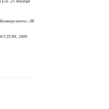
 (
см. 25 декабря
«Коммерсантъ», 08
 РОССПЭН, 2009.