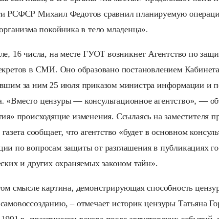
ти РСФСР Михаил Федотов сравнил планируемую операци
 организма покойника в тело младенца».
ле, 16 числа, на месте ГУОТ возникнет Агентство по защи
секретов в СМИ. Оно образовано постановлением Кабине
авшим за ним 25 июля приказом министра информации и 
. «Вместо цензуры — консультационное агентство», — о
тия» происходящие изменения. Ссылаясь на заместителя п
 газета сообщает, что агентство «будет в основном консул
ии по вопросам защиты от разглашения в публикациях г
еских и других охраняемых законом тайн».
том смысле картина, демонстрирующая способность цензу
самовоссозданию, – отмечает историк цензуры Татьяна Гор