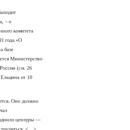
выходит
, – о
нного комитета
91 года «О
а базе
ется Министерство
России (
см. 26
 Ельцина от 10
ется. Оно должно
чал
азднило цензуры —
и трудиться. <…>