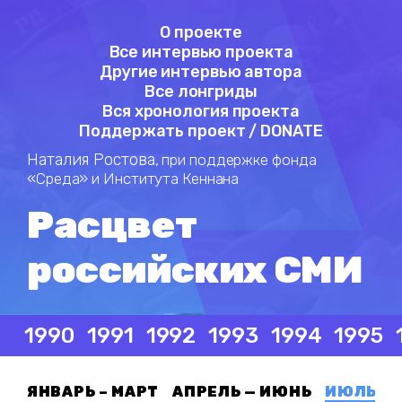
О проекте
Все интервью проекта
Другие интервью автора
Все лонгриды
Вся хронология проекта
Поддержать проект / DONATE
Наталия Ростова,
при поддержке фонда
«Среда» и Института Кеннана
Расцвет
российских СМИ
1990
1991
1992
1993
1994
1995
ЯНВАРЬ – МАРТ
АПРЕЛЬ — ИЮНЬ
ИЮЛЬ — 