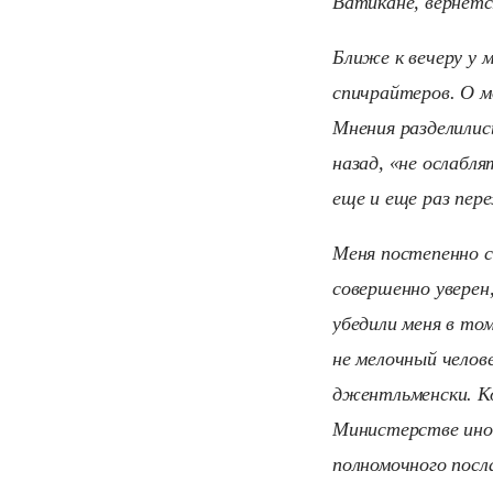
Ватикане, вернетс
Ближе к вечеру у 
спичрайтеров. О м
Мнения разделилис
назад, «не ослабля
еще и еще раз пер
Меня постепенно 
совершенно уверен,
убедили меня в том
не мелочный челов
джентльменски. Ко
Министерстве инос
полномочного посл