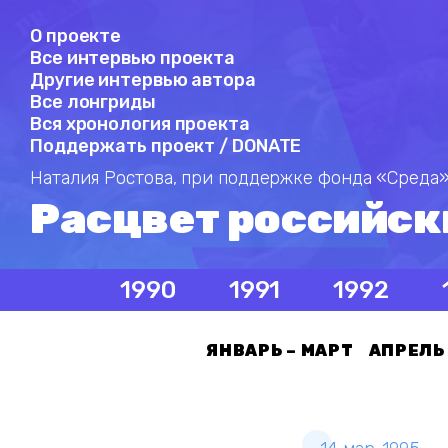
О проекте
Все интервью проекта
Другие интервью автора
Все лонгриды
Вся хронология проекта
Поддержать проект / DONATE
Наталия Ростова,
при поддержке фонда «Среда»
Расцвет российск
1990
1991
1992
ЯНВАРЬ – МАРТ
АПРЕЛЬ