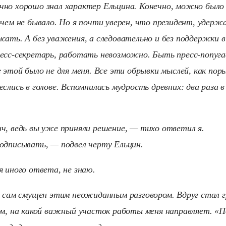
но хорошо знал характер Ельцина. Конечно, можно было
чем не бывало. Но я почти уверен, что президент, удержа
жать. А без уважения, а следовательно и без поддержки в
есс-секретарь, работать невозможно. Быть пресс-попуга
 этой было не для меня. Все эти обрывки мыслей, как пор
слись в голове. Вспомнилась мудрость древних: два раза в 
ч, ведь вы уже приняли решение, — тихо ответил я.
одписывать, — подвел черту Ельцин.
я иного ответа, не знаю.
н сам смущен этим неожиданным разговором. Вдруг стал г
ом, на какой важный участок работы меня направляет. «