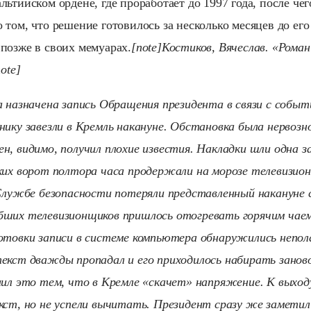
ьтийском ордене, где проработает до 1997 года, после чег
 том, что решение готовилось за несколько месяцев до его
позже в своих мемуарах.
[note]Костиков, Вячеслав. «Роман
ote]
а назначена запись Обращения президента в связи с событ
нику завезли в Кремль накануне. Обстановка была нервозн
н, видимо, получил плохие известия. Накладки шли одна за
ких ворот полтора часа продержали на морозе телевизион
 Службе безопасности потеряли представленный накануне 
ших телевизионщиков пришлось отогревать горячим чаем
отовки записи в системе компьютера обнаружились непол
екст дважды пропадал и его приходилось набирать зано
нил это тем, что в Кремле «скачет» напряжение. К выход
кст, но не успели вычитать. Президент сразу же замети