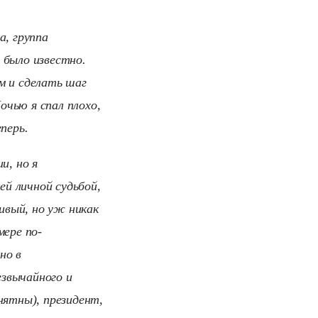
а, группа
 было известно.
м и сделать шаг
очью я спал плохо,
перь.
и, но я
ей личной судьбой,
чивый, но уж никак
мере по-
но в
звычайного и
нятны), президент,