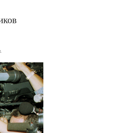
иков
.