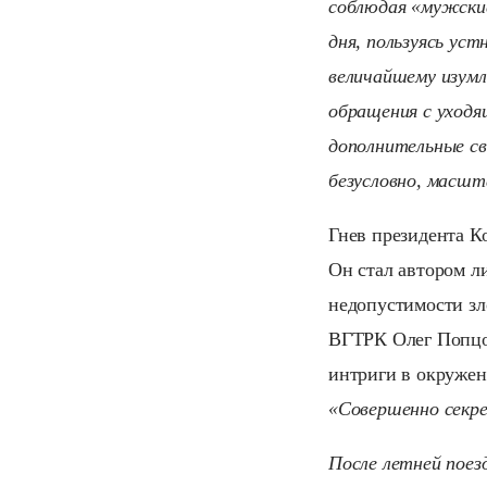
соблюдая «мужские
дня, пользуясь ус
величайшему изумл
обращения с уходя
дополнительные св
безусловно, масшт
Гнев президента К
Он стал автором л
недопустимости зл
ВГТРК Олег Попцов
интриги в окружен
«Совершенно секре
После летней поез