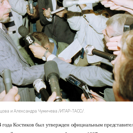
цова и Александра Чумичева /ИТАР-ТАСС/.
4 года Костиков был утвержден официальным представите