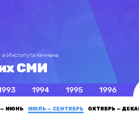
 и Института Кеннана
их СМИ
1993
1994
1995
1996
 — ИЮНЬ
ИЮЛЬ — СЕНТЯБРЬ
ОКТЯБРЬ — ДЕКА