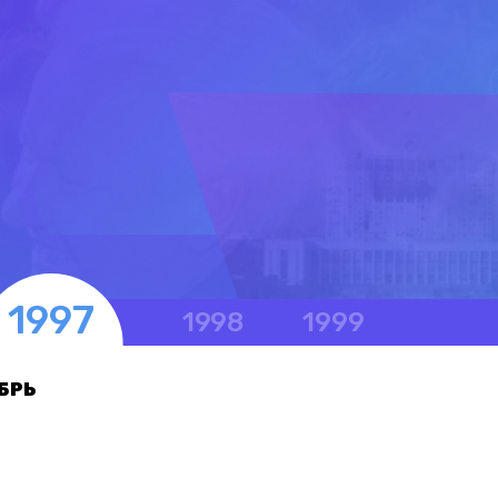
1997
1998
1999
БРЬ