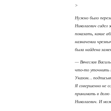
>
Нужно было переза
Николаевич сидел 
показать, какие аб
назначении чрезвы
была найдена заме
— Вячеслав Василье
что-то уточнить п
Указом… подписыв
Я совершенно не о
принимать в долю 
Николаевич. И мо