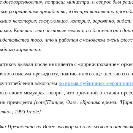
 договоренности», поправил министра, и вопрос был реше
тным разрешением президента, я беспрепятственно проходи
ению некоторых сослуживцев, которые, вероятно, видели
щими. Конечно, это бытовые мелочи, но для меня они доро
идетельства того, что я работал с человеком очень сложн
абного характера.
остиков вызвал после инцидента с «дирижированием орке
ичного письма президенту, подписанного еще шестью ег
оупотребления алкоголем
во время публичных мероприят
 в своих мемуарах говорит, что причиной отставки пресс
ии президента.
[note]Попцов, Олег. «Хроника времен ‘Царя
тно», 1995.[/note]
дки Президента по Волге заговорили о возможной отставк