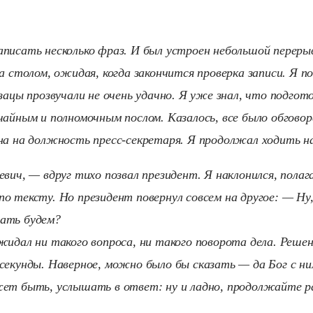
писать несколько фраз. И был устроен небольшой переры
за столом, ожидая, когда закончится проверка записи. Я 
зацы прозвучали не очень удачно. Я уже знал, что подгот
чайным и полномочным послом. Казалось, все было обговор
на на должность пресс-секретаря. Я продолжал ходить на
вич, — вдруг тихо позвал президент. Я наклонился, полаг
о тексту. Но президент повернул совсем на другое: — Ну
ать будем?
жидал ни такого вопроса, ни такого поворота дела. Реше
секунды. Наверное, можно было бы сказать — да Бог с ним
жет быть, услышать в ответ: ну и ладно, продолжайте