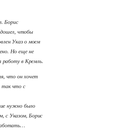
в. Борис
подошел, чтобы
овлен Указ о моем
ено. Но еще не
 работу в Кремль.
ая, что он хочет
, так что с
ние нужно было
, с Указом, Борис
 работать…