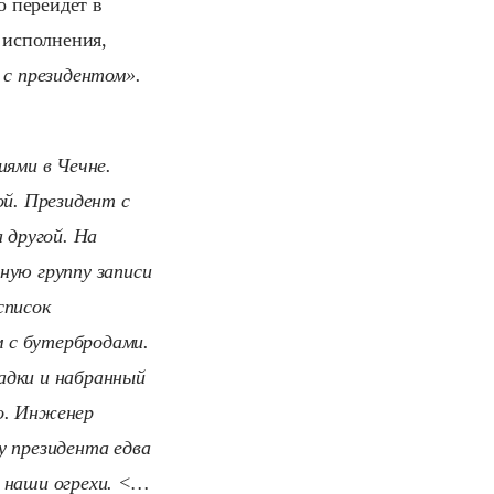
о перейдет в
 исполнения,
 с президентом».
иями в Чечне.
ой. Президент с
 другой. На
ную группу записи
список
 с бутербродами.
адки и набранный
во. Инженер
у президента едва
л наши огрехи. <…