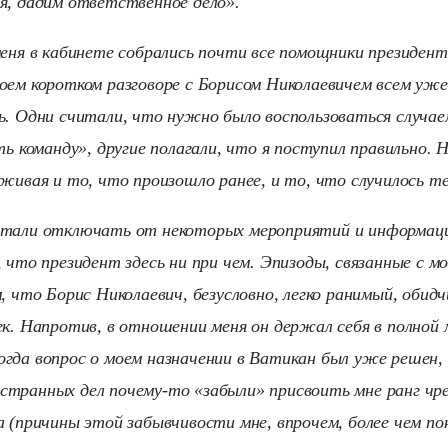
я, дадим ответственное дело».
меня в кабинете собрались почти все помощники президент
оем коротком разговоре с Борисом Николаевичем всем уже
ь. Одни считали, что нужно было воспользоваться случае
ть команду», другие полагали, что я поступил правильно. Н
еживая и то, что произошло ранее, и то, что случилось те
стали отключать от некоторых мероприятий и информаци
 что президент здесь ни при чем. Эпизоды, связанные с мо
, что Борис Николаевич, безусловно, легко ранимый, обид
ек. Напротив, в отношении меня он держал себя в полной 
гда вопрос о моем назначении в Ватикан был уже решен, 
транных дел почему-то «забыли» присвоить мне ранг чре
а (причины этой забывчивости мне, впрочем, более чем по