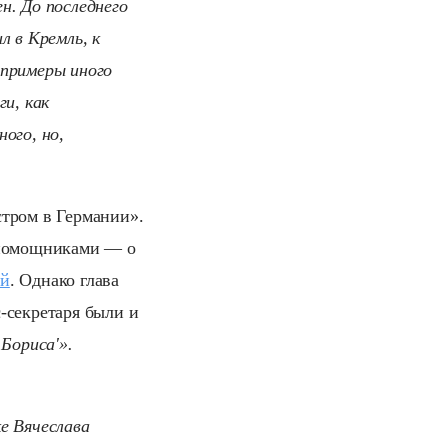
н. До последнего
л в Кремль, к
 примеры иного
ги, как
ого, но,
стром в Германии».
о помощниками — о
ий
. Однако глава
-секретаря были и
 Бориса'».
е Вячеслава