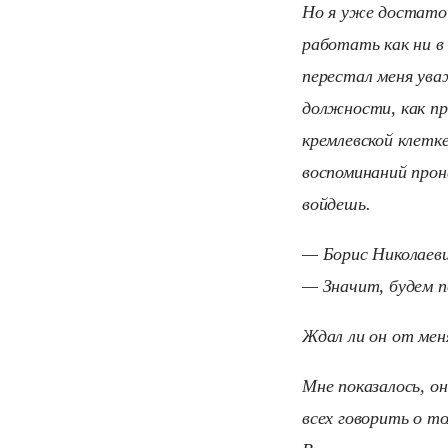
Но я уже достаточ
работать как ни в 
перестал меня ува
должности, как пр
кремлевской клетке
воспоминаний проне
войдешь.
— Борис Николаеви
— Значит, будем п
Ждал ли он от мен
Мне показалось, о
всех говорить о т