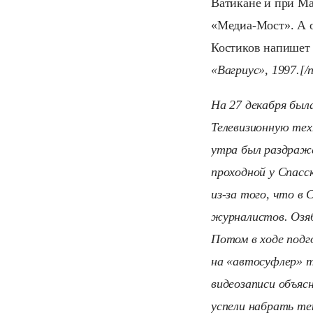
Ватикане и при Мал
«Медиа-Мост». А о
Костиков напишет 
«Вагриус», 1997.[/n
На 27 декабря был
Телевизионную тех
утра был раздраже
проходной у Спасс
из-за того, что в
журналистов. Озяб
Потом в ходе подг
на «автосуфлер» т
видеозаписи объяс
успели набрать те