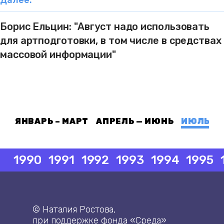
Далее:
Борис Ельцин: "Август надо использовать
для артподготовки, в том числе в средствах
массовой информации"
ЯНВАРЬ – МАРТ
АПРЕЛЬ — ИЮНЬ
ИЮЛЬ — 
1990
1991
1992
1993
1994
1995
© Наталия Ростова,
при поддержке фонда «Среда»