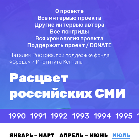
О проекте
Все интервью проекта
Другие интервью автора
Все лонгриды
Вся хронология проекта
Поддержать проект / DONATE
Наталия Ростова,
при поддержке фонда
«Среда» и Института Кеннана
Расцвет
российских СМИ
1990
1991
1992
1993
1994
1995
ЯНВАРЬ – МАРТ
АПРЕЛЬ — ИЮНЬ
ИЮЛЬ — 