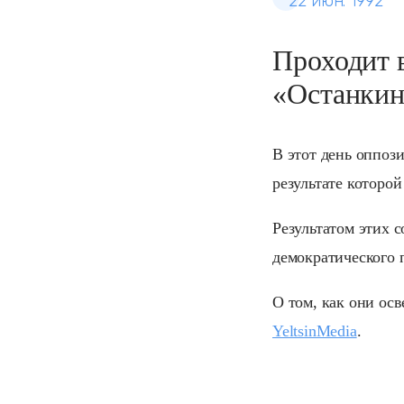
22 июн. 1992
Проходит 
«Останки
В этот день оппоз
результате которой
Результатом этих 
демократического п
О том, как они ос
YeltsinMedia
.