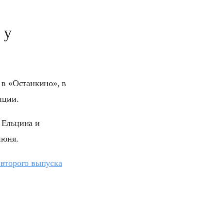
 у
 в «Останкино», в
иции.
 Ельцина и
июня.
 второго выпуска