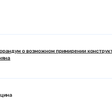
орандум о возможном примирении конструк
няна
ьцина