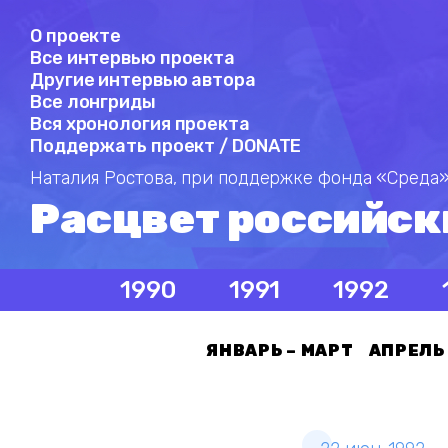
О проекте
Все интервью проекта
Другие интервью автора
Все лонгриды
Вся хронология проекта
Поддержать проект / DONATE
Наталия Ростова,
при поддержке фонда «Среда»
Расцвет российск
1990
1991
1992
ЯНВАРЬ – МАРТ
АПРЕЛЬ