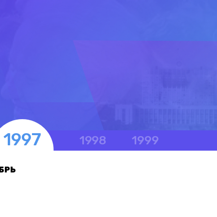
1997
1998
1999
БРЬ