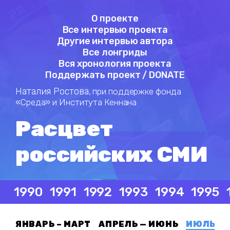
О проекте
Все интервью проекта
Другие интервью автора
Все лонгриды
Вся хронология проекта
Поддержать проект / DONATE
Наталия Ростова,
при поддержке фонда
«Среда» и Института Кеннана
Расцвет
российских СМИ
1990
1991
1992
1993
1994
1995
ЯНВАРЬ – МАРТ
АПРЕЛЬ — ИЮНЬ
ИЮЛЬ — 