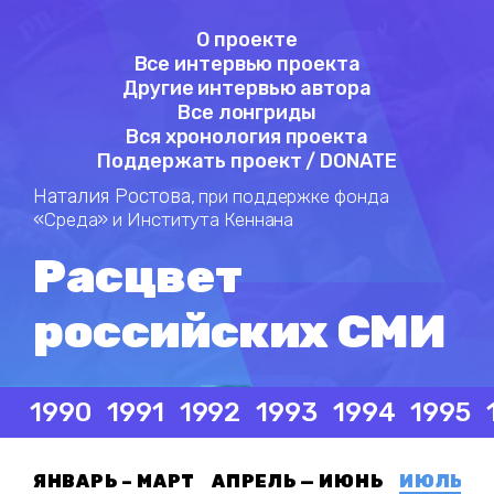
О проекте
Все интервью проекта
Другие интервью автора
Все лонгриды
Вся хронология проекта
Поддержать проект / DONATE
Наталия Ростова,
при поддержке фонда
«Среда» и Института Кеннана
Расцвет
российских СМИ
1990
1991
1992
1993
1994
1995
ЯНВАРЬ – МАРТ
АПРЕЛЬ — ИЮНЬ
ИЮЛЬ — 